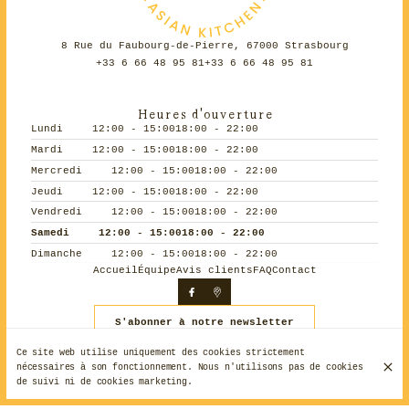
8 Rue du Faubourg-de-Pierre, 67000 Strasbourg
+33 6 66 48 95 81
+33 6 66 48 95 81
Heures d'ouverture
Lundi
12:00 - 15:00
18:00 - 22:00
Mardi
12:00 - 15:00
18:00 - 22:00
Mercredi
12:00 - 15:00
18:00 - 22:00
Jeudi
12:00 - 15:00
18:00 - 22:00
Vendredi
12:00 - 15:00
18:00 - 22:00
Samedi
12:00 - 15:00
18:00 - 22:00
Dimanche
12:00 - 15:00
18:00 - 22:00
Accueil
Équipe
Avis clients
FAQ
Contact
S'abonner à notre newsletter
Ce site web utilise uniquement des cookies strictement
nécessaires à son fonctionnement. Nous n'utilisons pas de cookies
© Sakhang Asian Kitchen 2026
de suivi ni de cookies marketing.
Mentions légales
Protection des données
Paramètres des cookies
Créé par CentralApp
Connexion