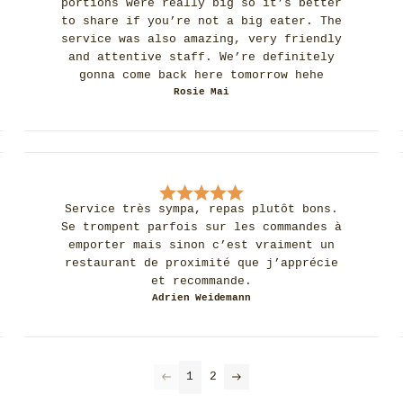
portions were really big so it’s better
to share if you’re not a big eater. The
service was also amazing, very friendly
and attentive staff. We’re definitely
gonna come back here tomorrow hehe
Rosie Mai
Service très sympa, repas plutôt bons.
Se trompent parfois sur les commandes à
emporter mais sinon c’est vraiment un
restaurant de proximité que j’apprécie
et recommande.
Adrien Weidemann
1
2